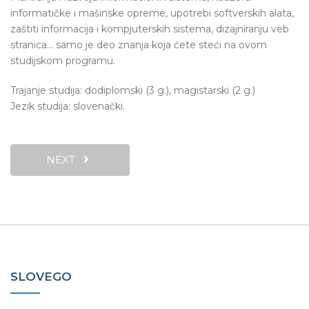
informatičke i mašinske opreme, upotrebi softverskih alata,
zaštiti informacija i kompjuterskih sistema, dizajniranju veb
stranica… samo je deo znanja koja ćete steći na ovom
studijskom programu.
Trajanje studija: dodiplomski (3 g.), magistarski (2 g.)
Jezik studija: slovenački.
NEXT
SLOVEGO