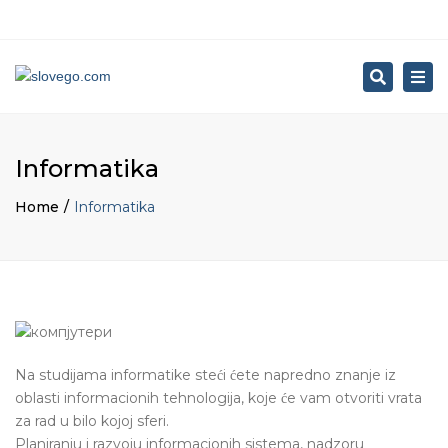
×
Close
Контактирајте
Следете
Менторски
Viber
Пишете
LinkedIn
top
Search
нѐ
нѐ
уписи
или
ни
контакт
Tog
bar
на
на
во
WhatsApp
на
nav
ФБ
Инстаграм
Словенија
консултации
info@serbian.slo
+386
Informatika
69
722
Home
Informatika
780
Na studijama informatike steći ćete napredno znanje iz
oblasti informacionih tehnologija, koje će vam otvoriti vrata
za rad u bilo kojoj sferi.
Planiranju i razvoju informacionih sistema, nadzoru