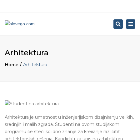
×
Close
Контактирајте
Следете
Менторски
Viber
Пишете
LinkedIn
top
Search
нѐ
нѐ
уписи
или
ни
контакт
Tog
bar
на
на
во
WhatsApp
на
nav
ФБ
Инстаграм
Словенија
консултации
info@serbian.slo
+386
Arhitektura
69
722
Home
Arhitektura
780
Arhitektura je umetnost u inženjerijskom dizajniranju velikih,
srednjih i malih zgrada. Studenti na ovom studijskom
programu će steći solidno znanje za kreiranje različitih
arhitektonskih rešenja. Kandidati za upis na arhitekturu